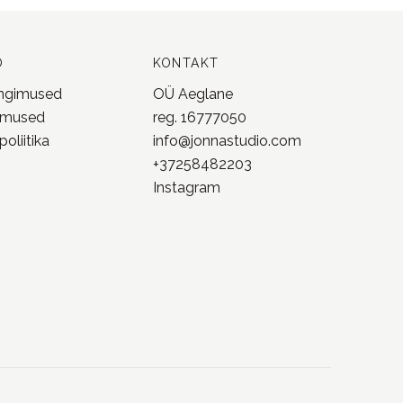
O
KONTAKT
ingimused
OÜ Aeglane
imused
reg. 16777050
oliitika
info@jonnastudio.com
+37258482203
Instagram