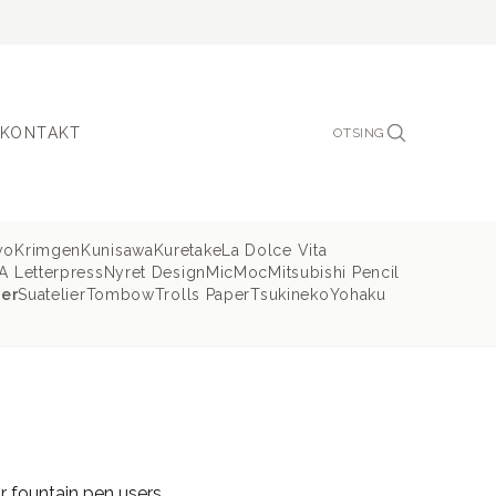
KONTAKT
OTSING
yo
Krimgen
Kunisawa
Kuretake
La Dolce Vita
 Letterpress
Nyret Design
MicMoc
Mitsubishi Pencil
er
Suatelier
Tombow
Trolls Paper
Tsukineko
Yohaku
 fountain pen users.