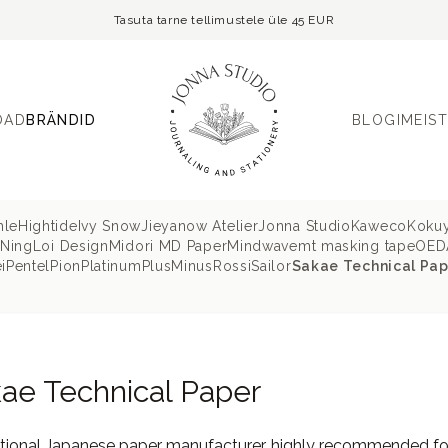
Tasuta tarne tellimustele üle 45 EUR
OAD
BRÄNDID
BLOGI
MEIST
hle
Hightide
Ivy Snow
Jieyanow Atelier
Jonna Studio
Kaweco
Koku
 Ning
Loi Design
Midori MD Paper
Mindwave
mt masking tape
OEDA
i
Pentel
Pion
Platinum
PlusMinus
Rossi
Sailor
Sakae Technical Pap
ae Technical Paper
itional Japanese paper manufacturer, highly recommended for