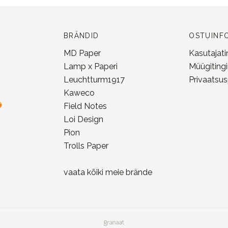
BRÄNDID
OSTUINF
MD Paper
Kasutajat
Lamp x Paperi
Müügiting
Leuchtturm1917
Privaatsusp
Kaweco
Field Notes
Loi Design
Pion
Trolls Paper
vaata kõiki meie
brände