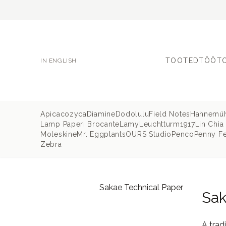
TOOTED
TÖÖT
IN ENGLISH
Apica
cozyca
Diamine
Dodolulu
Field Notes
Hahnemü
Lamp Paperi Brocante
Lamy
Leuchtturm1917
Lin Chia
Moleskine
Mr. Eggplants
OURS Studio
Penco
Penny Fe
Zebra
Sakae Technical Paper
Sak
A trad