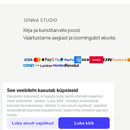
JONNA STUDIO
Kirja-ja kunstitarvete pood.
Väärtustame aeglast ja loomingulist eluviisi.
See veebileht kasutab küpsiseid
Kasutame küpsiseid, et tagada sulle parim võimalik kogemus
meie veebilehel. Valides "Luba kõik", nõustud analüütiliste
küpsiste kasutamisega. Valides "Luba ainult vajalikud", keeldud
analüütiliste küpsiste kasutamisest. Saad enda eelistust igal ajal
muuta.
Luba ainult vajalikud
Luba kõik