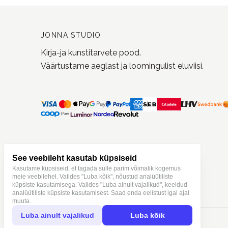
JONNA STUDIO
Kirja-ja kunstitarvete pood.
Väärtustame aeglast ja loomingulist eluviisi.
See veebileht kasutab küpsiseid
Kasutame küpsiseid, et tagada sulle parim võimalik kogemus
meie veebilehel. Valides "Luba kõik", nõustud analüütiliste
küpsiste kasutamisega. Valides "Luba ainult vajalikud", keeldud
analüütiliste küpsiste kasutamisest. Saad enda eelistust igal ajal
muuta.
Luba ainult vajalikud
Luba kõik