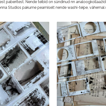
st paberitest. Nende teibid on sündinud nn analoogkollaažiden
onna Studios pakume peamiselt nende washi-teipe, vähemal mä