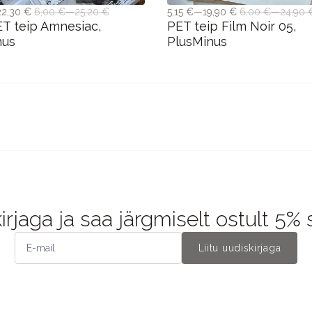
22,30 €
6,00 €—25,20 €
5,15 €—19,90 €
6,00 €—24,90 
T teip Amnesiac,
PET teip Film Noir 05,
nus
PlusMinus
kirjaga ja saa järgmiselt ostult 5%
Liitu uudiskirjaga