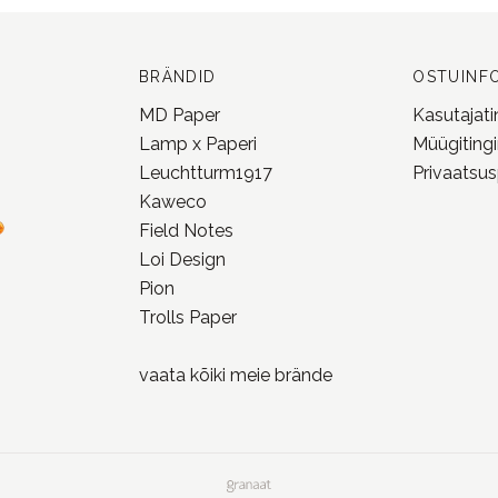
BRÄNDID
OSTUINF
MD Paper
Kasutajat
Lamp x Paperi
Müügiting
Leuchtturm1917
Privaatsusp
Kaweco
Field Notes
Loi Design
Pion
Trolls Paper
vaata kõiki meie
brände