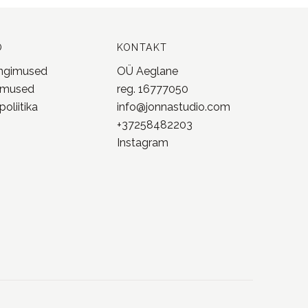
O
KONTAKT
ingimused
OÜ Aeglane
imused
reg. 16777050
oliitika
info@jonnastudio.com
+37258482203
Instagram