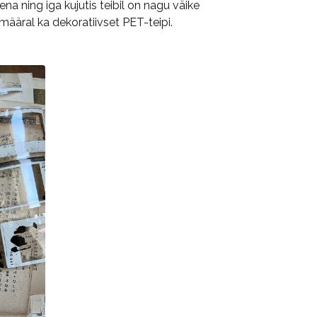
a ning iga kujutis teibil on nagu väike
äral ka dekoratiivset PET-teipi.