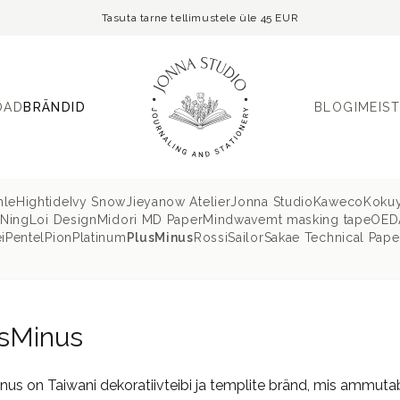
Tasuta tarne tellimustele üle 45 EUR
OAD
BRÄNDID
BLOGI
MEIST
hle
Hightide
Ivy Snow
Jieyanow Atelier
Jonna Studio
Kaweco
Koku
 Ning
Loi Design
Midori MD Paper
Mindwave
mt masking tape
OEDA
i
Pentel
Pion
Platinum
PlusMinus
Rossi
Sailor
Sakae Technical Pape
sMinus
nus on Taiwani dekoratiivteibi ja templite bränd, mis ammuta