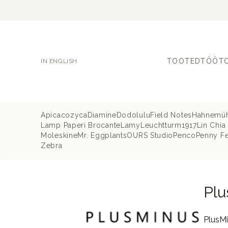
TOOTED
TÖÖT
IN ENGLISH
Apica
cozyca
Diamine
Dodolulu
Field Notes
Hahnemü
Lamp Paperi Brocante
Lamy
Leuchtturm1917
Lin Chia
Moleskine
Mr. Eggplants
OURS Studio
Penco
Penny Fe
Zebra
Plu
PlusMi