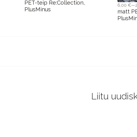
PET-teip Re:Collection,
6,00 €—
PlusMinus
matt PE
PlusMi
Liitu uudis