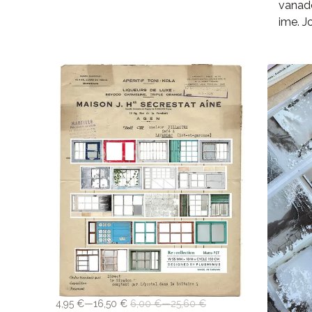
vanade
ime. J
4,95 €—16,50 €
6,00 €—25,60 €