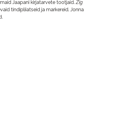
aid Jaapani kirjatarvete tootjaid.
Zig
aid tindipliiatseid ja markereid. Jonna
d.