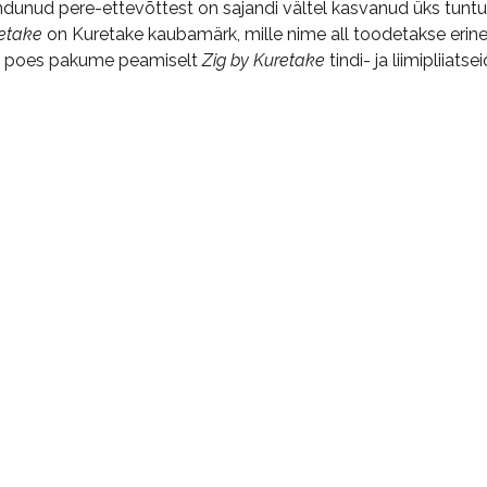
dunud pere-ettevõttest on sajandi vältel kasvanud üks tuntum
retake
on Kuretake kaubamärk, mille nime all toodetakse erinev
o poes pakume peamiselt
Zig by Kuretake
tindi- ja liimipliiatsei