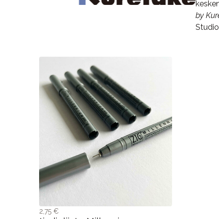
kesken
by Ku
Studi
2,75 €