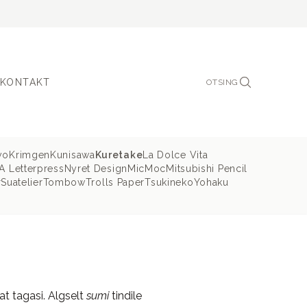
KONTAKT
OTSING
yo
Krimgen
Kunisawa
Kuretake
La Dolce Vita
 Letterpress
Nyret Design
MicMoc
Mitsubishi Pencil
r
Suatelier
Tombow
Trolls Paper
Tsukineko
Yohaku
at tagasi. Algselt
sumi
tindile