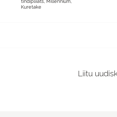
tindipliiats, Millennium,
Kuretake
Liitu uudis