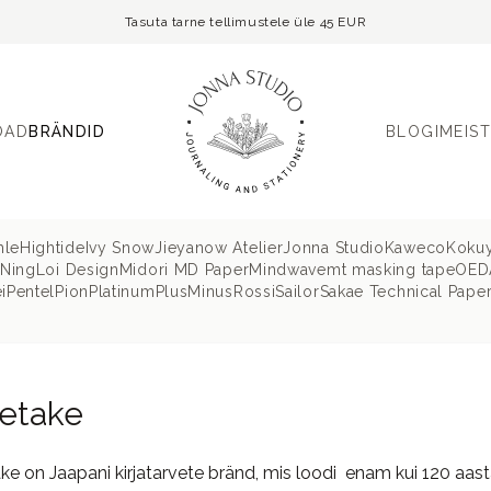
Tasuta tarne tellimustele üle 45 EUR
OAD
BRÄNDID
BLOGI
MEIST
hle
Hightide
Ivy Snow
Jieyanow Atelier
Jonna Studio
Kaweco
Koku
 Ning
Loi Design
Midori MD Paper
Mindwave
mt masking tape
OEDA
i
Pentel
Pion
Platinum
PlusMinus
Rossi
Sailor
Sakae Technical Pape
etake
ke on Jaapani kirjatarvete bränd, mis loodi enam kui 120 aast