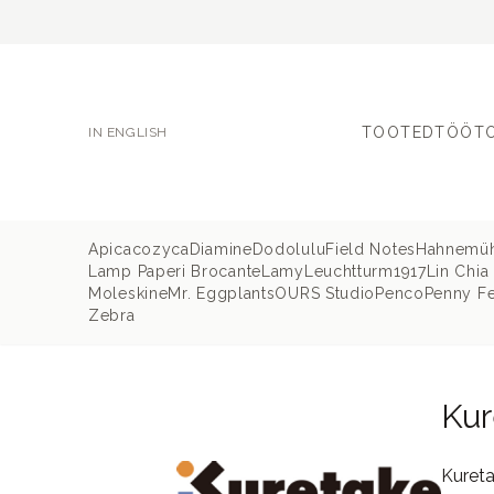
TOOTED
TÖÖT
IN ENGLISH
Apica
cozyca
Diamine
Dodolulu
Field Notes
Hahnemü
Lamp Paperi Brocante
Lamy
Leuchtturm1917
Lin Chia
Moleskine
Mr. Eggplants
OURS Studio
Penco
Penny Fe
Zebra
Kur
Kureta