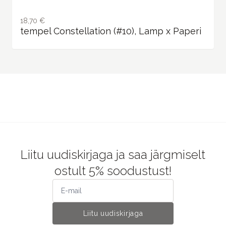
Liitu uudiskirjaga ja saa järgmiselt
ostult 5% soodustust!
Liitu uudiskirjaga
JONNA STUDIO
Kirja-ja kunstitarvete pood.
Väärtustame aeglast ja loomingulist eluviisi.