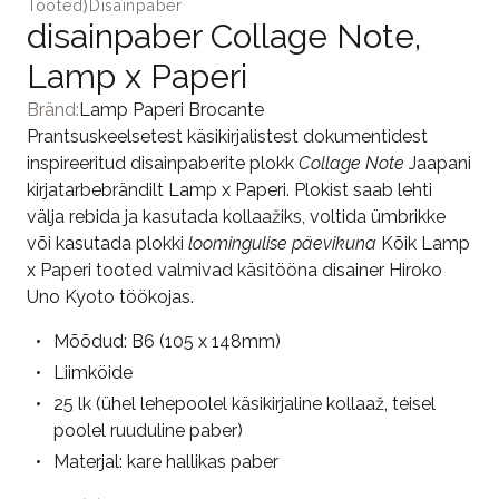
Tooted
⟩
Disainpaber
disainpaber Collage Note,
Lamp x Paperi
Bränd:
Lamp Paperi Brocante
Prantsuskeelsetest käsikirjalistest dokumentidest
inspireeritud disainpaberite plokk
Collage Note
Jaapani
kirjatarbebrändilt Lamp x Paperi. Plokist saab lehti
välja rebida ja kasutada kollaažiks, voltida ümbrikke
või kasutada plokki
loomingulise päevikuna
Kõik Lamp
x Paperi tooted valmivad käsitööna disainer Hiroko
Uno Kyoto töökojas.
Mõõdud: B6 (105 x 148mm)
Liimköide
25 lk (ühel lehepoolel käsikirjaline kollaaž, teisel
poolel ruuduline paber)
Materjal: kare hallikas paber