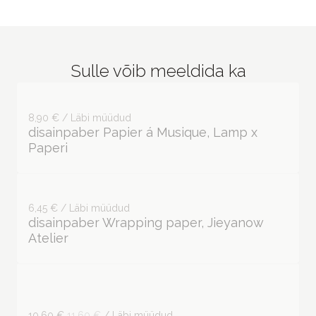
Sulle võib meeldida ka
8,90 € / Läbi müüdud
disainpaber Papier á Musique, Lamp x
Paperi
6,45 € / Läbi müüdud
disainpaber Wrapping paper, Jieyanow
Atelier
10,60 €
11,60 €
/ Läbi müüdud
disainpaber Vintage Voucher Notepad
(valge), Lamp x Paperi