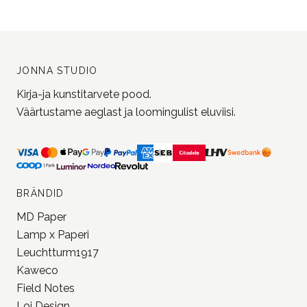
BRÄNDID
MD Paper
Lamp x Paperi
Leuchtturm1917
Kaweco
Field Notes
Loi Design
Pion
Trolls Paper
vaata kõiki meie
brände
OSTUINFO
Kasutajatingimused
Müügitingimused