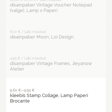
8,10 € / Läbi müüdud
disainpaber Moon, Loi Design
4,95 € / Läbi müüdud
disainpaber Vintage Frames, Jieyanow
Atelier
9,60 €—9,95 €
kleebis Stamp Collage, Lamp Paperi
Brocante
18,70 €
tempel Constellation (#10), Lamp x Paperi