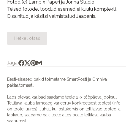
Fotod (c) Lamp x Paperi ja Jonna Studio
Teised fotodel toodud esemed ei kuulu komplekti.
Disainitud ja käsitsi valmistatud Jaapanis.
Hetkel otsas
Jaga:
Eesti-sisesed pakid toimetame SmartPosti ja Omniva
pakiautomaati.
Laos olevad kaubad saadame teele 2-3 tööpäeva jooksul.
Tellitava kauba tarneaeg varieeruv konkreetsest tootest (info
on toote juures). Juhul, kui ostukorvis on tellitavad tooted ja
laokaup, saadame paki teele alles peale tellitava kauba
saabumist.