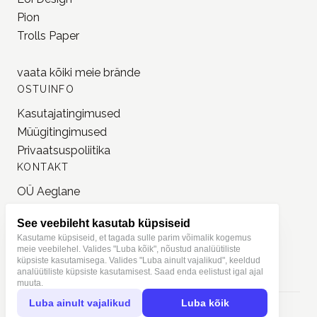
Privaatsuspoliitika
KONTAKT
OÜ Aeglane
reg. 16777050
info@jonnastudio.com
+37258482203
Instagram
See veebileht kasutab küpsiseid
Kasutame küpsiseid, et tagada sulle parim võimalik kogemus
meie veebilehel. Valides "Luba kõik", nõustud analüütiliste
küpsiste kasutamisega. Valides "Luba ainult vajalikud", keeldud
analüütiliste küpsiste kasutamisest. Saad enda eelistust igal ajal
muuta.
Luba ainult vajalikud
Luba kõik