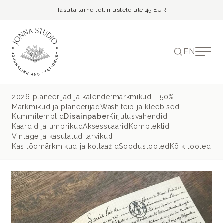
Tasuta tarne tellimustele üle 45 EUR
EN
2026 planeerijad ja kalendermärkmikud - 50%
Märkmikud ja planeerijad
Washiteip ja kleebised
Kummitemplid
Disainpaber
Kirjutusvahendid
Kaardid ja ümbrikud
Aksessuaarid
Komplektid
Vintage ja kasutatud tarvikud
Käsitöömärkmikud ja kollaažid
Soodustooted
Kõik tooted