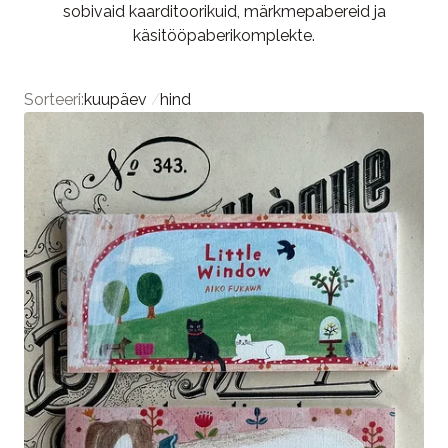
sobivaid kaarditoorikuid, märkmepabereid ja
käsitööpaberikomplekte.
Sorteeri:
kuupäev
/
hind