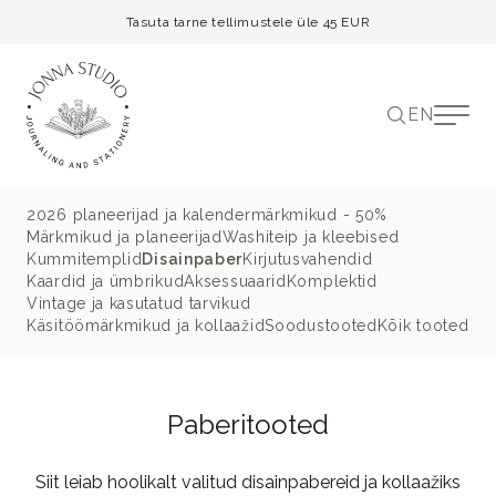
Tasuta tarne tellimustele üle 45 EUR
EN
2026 planeerijad ja kalendermärkmikud - 50%
Märkmikud ja planeerijad
Washiteip ja kleebised
Kummitemplid
Disainpaber
Kirjutusvahendid
Kaardid ja ümbrikud
Aksessuaarid
Komplektid
Vintage ja kasutatud tarvikud
Käsitöömärkmikud ja kollaažid
Soodustooted
Kõik tooted
Paberitooted
Siit leiab hoolikalt valitud disainpabereid ja kollaažiks