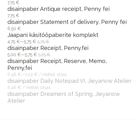
7,75 €
disainpaber Antique receipt, Penny fei
7,75 €
disainpaber Statement of delivery, Penny fei
6,50 €
Jaapani käsitööpaberite komplekt
4,75 €—5,75 €
5,75 €
disainpaber Receipt, Penny.fei
5,00 €—5,75 €
5,75 €
disainpaber Receipt, Reserve, Memo,
Penny.fei
6,46 €—7,02 € / Hetkel otsas
disainpaber Daily Notepad VI, Jieyanow Atelier
6,46 € / Hetkel otsas
disainpaber Dreamers of Spring, Jieyanow
Atelier