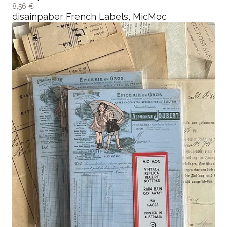
8,56 €
disainpaber French Labels, MicMoc