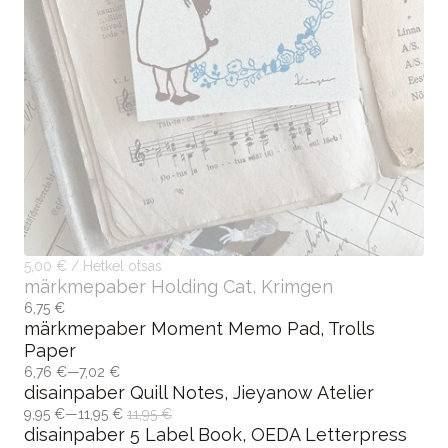
5,00 € / Hetkel otsas
märkmepaber Holding Cat, Krimgen
6,75 €
märkmepaber Moment Memo Pad, Trolls
Paper
6,76 €—7,02 €
disainpaber Quill Notes, Jieyanow Atelier
9,95 €—11,95 €
11,95 €
disainpaber 5 Label Book, OEDA Letterpress